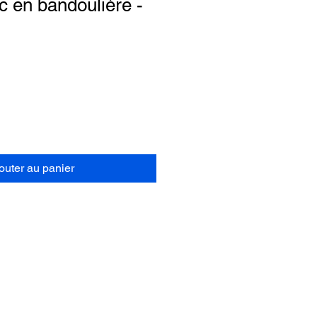
 en bandoulière -
outer au panier