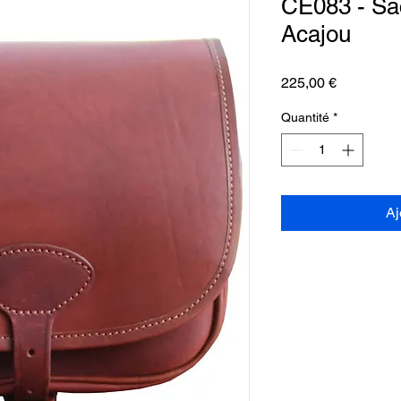
CE083 - Sac
Acajou
Prix
225,00 €
Quantité
*
Aj