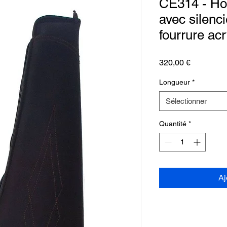
CE314 - Ho
avec silenci
fourrure acr
Prix
320,00 €
Longueur
*
Sélectionner
Quantité
*
Aj