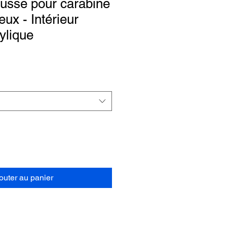
usse pour carabine
eux - Intérieur
ylique
outer au panier