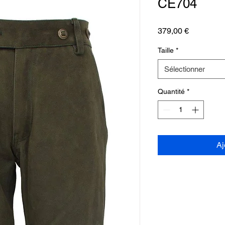
CE704
Prix
379,00 €
Taille
*
Sélectionner
Quantité
*
Aj