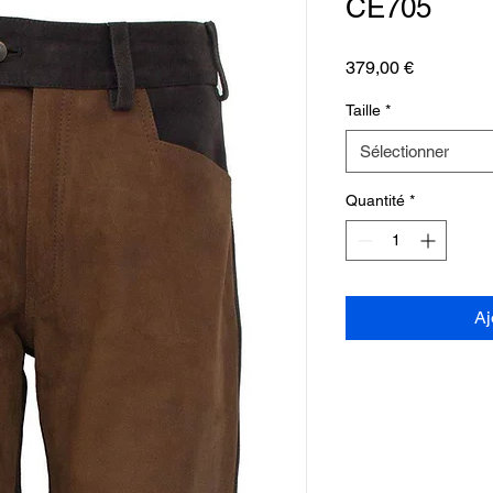
CE705
Prix
379,00 €
Taille
*
Sélectionner
Quantité
*
Aj